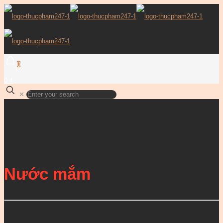
0
0 ₫
✕
Nước mắm