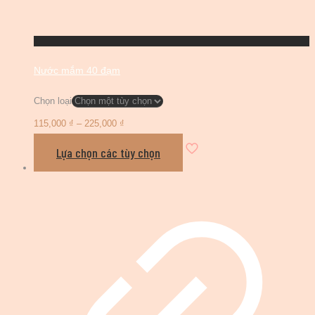
Nước mắm 40 đạm
Chọn loại
115,000
₫
–
225,000
₫
Lựa chọn các tùy chọn