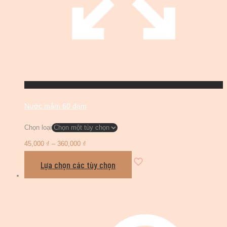
Nước mắm 60 đạm
Chọn loại
45,000
₫
–
360,000
₫
Lựa chọn các tùy chọn