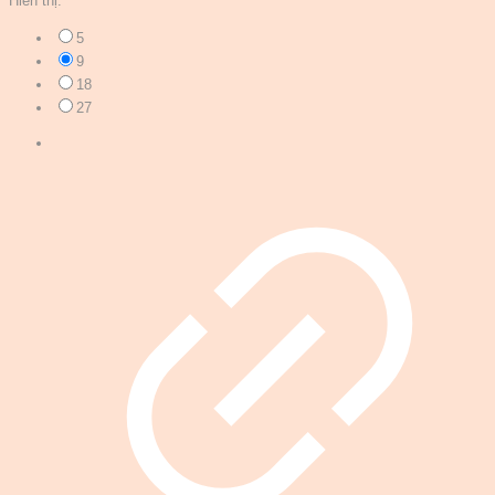
Hiển thị:
5
9
18
27